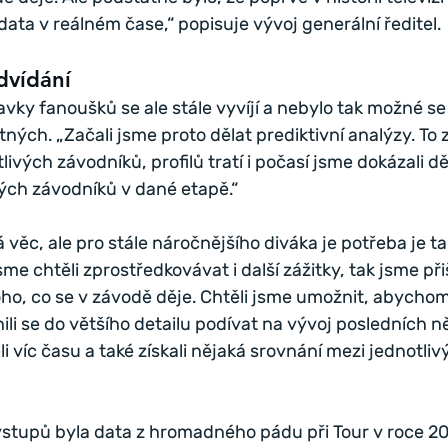
 data v reálném čase,“ popisuje vývoj generální ředitel. 
dvídání
vky fanoušků se ale stále vyvíjí a nebylo tak možné se s
ých. „Začali jsme proto dělat prediktivní analýzy. To
livých závodníků, profilů tratí i počasí jsme dokázali d
ých závodníků v dané etapě.“
á věc, ale pro stále náročnějšího diváka je potřeba je t
jsme chtěli zprostředkovávat i další zážitky, tak jsme př
oho, co se v závodě děje. Chtěli jsme umožnit, abych
li se do většího detailu podívat na vývoj posledních ně
i víc času a také získali nějaká srovnání mezi jednotliv
stupů byla data z hromadného pádu při Tour v roce 201