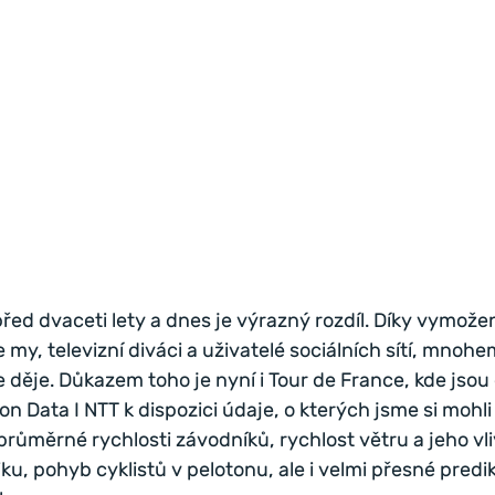
před dvaceti lety a dnes je výrazný rozdíl. Díky vymož
, televizní diváci a uživatelé sociálních sítí, mnohem
e děje. Důkazem toho je nyní i Tour de France, kde jsou 
n Data I NTT k dispozici údaje, o kterých jsme si mohli
 průměrné rychlosti závodníků, rychlost větru a jeho vli
ku, pohyb cyklistů v pelotonu, ale i velmi přesné predi