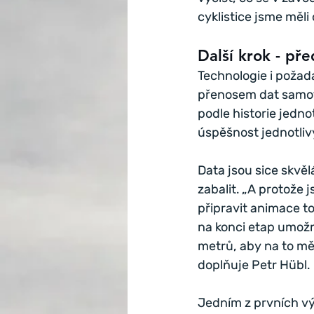
cyklistice jsme měli
Další krok - pře
Technologie i požada
přenosem dat samotn
podle historie jednot
úspěšnost jednotliv
Data jsou sice skvěl
zabalit. „A protože 
připravit animace t
na konci etap umožni
metrů, aby na to měl
doplňuje Petr Hübl.
Jedním z prvních vý