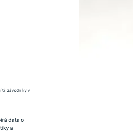
í tři závodníky v 
rá data o 
iky a 