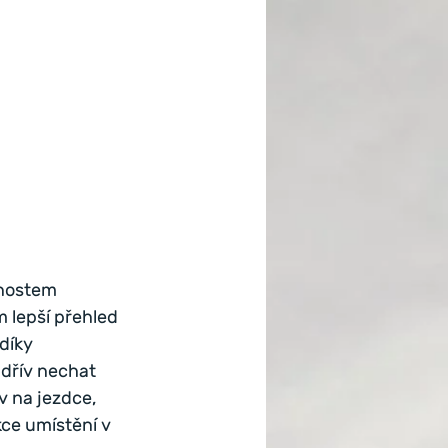
enostem 
 lepší přehled 
díky 
 dřív nechat 
v na jezdce, 
kce umístění v 