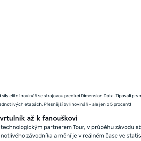
 síly elitní novináři se strojovou predikcí Dimension Data. Tipovali prvn
ednotlivých etapách. Přesnější byli novináři - ale jen o 5 procent!
vrtulník až k fanouškovi
e technologickým partnerem Tour, v průběhu závodu sbí
otlivého závodníka a mění je v reálném čase ve statist