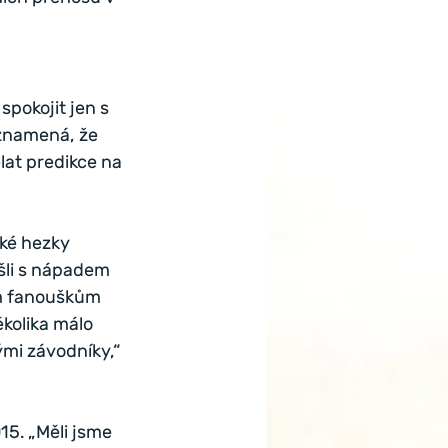
pokojit jen s 
 znamená, že 
ělat predikce na 
aké hezky 
išli s nápadem 
om fanouškům 
kolika málo 
ými závodníky,“ 
5. „Měli jsme 