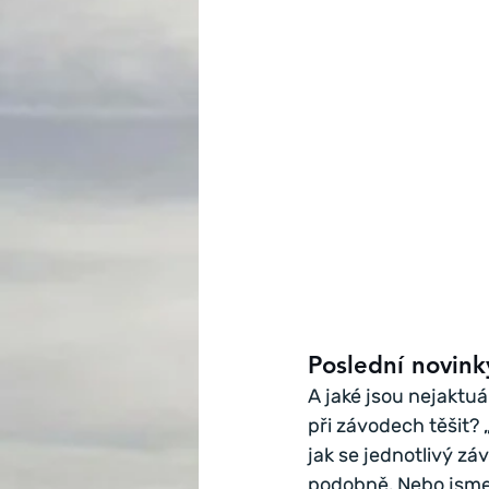
Poslední novink
A jaké jsou nejaktuá
při závodech těšit?
jak se jednotlivý zá
podobně. Nebo jsme s