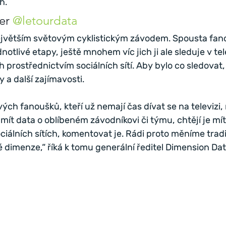
h.
er 
@letourdata
ejvětším světovým cyklistickým závodem. Spousta fano
otlivé etapy, ještě mnohem víc jich ji ale sleduje v tele
 prostřednictvím sociálních sítí. Aby bylo co sledovat,
y a další zajímavosti.
ých fanoušků, kteří už nemají čas dívat se na televizi,
 mít data o oblíbeném závodníkovi či týmu, chtějí je mít 
ociálních sítích, komentovat je. Rádi proto měníme trad
 dimenze,“ říká k tomu generální ředitel Dimension Dat