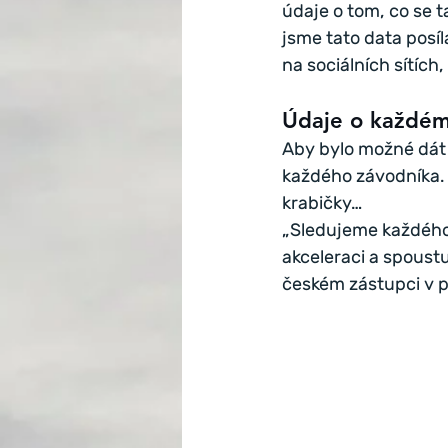
údaje o tom, co se ta
jsme tato data posíl
na sociálních sítích
Údaje o každém
Aby bylo možné dát 
každého závodníka. M
krabičky…
„Sledujeme každého j
akceleraci a spoustu 
českém zástupci v 