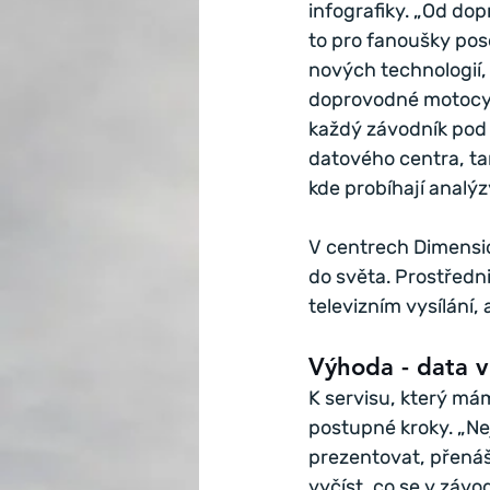
infografiky. „Od dop
to pro fanoušky pos
nových technologií, 
doprovodné motocykly
každý závodník pod s
datového centra, ta
kde probíhají analýz
V centrech Dimension
do světa. Prostředni
televizním vysílání, 
Výhoda - data v
K servisu, který mám
postupné kroky. „Ne
prezentovat, přenáše
vyčíst, co se v závo