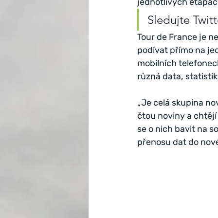
jednotlivých etapác
Sledujte Twitt
Tour de France je n
podívat přímo na jedn
mobilních telefonech
různá data, statistik
„Je celá skupina nov
čtou noviny a chtějí
se o nich bavit na s
přenosu dat do nové