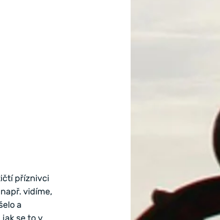
čtí příznivci 
např. vidíme, 
šelo a 
jak se to v 