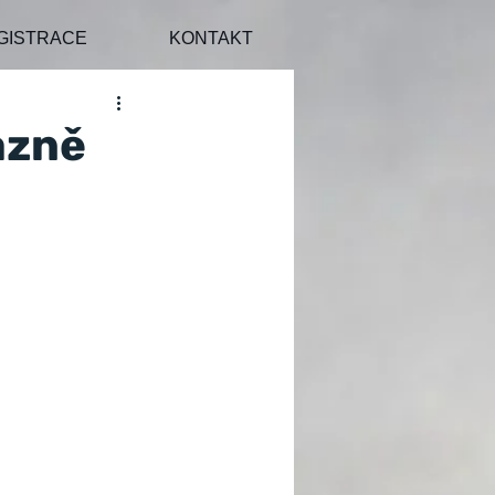
GISTRACE
KONTAKT
azně