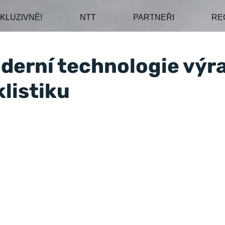
KLUZIVNĚ!
NTT
PARTNEŘI
RE
oderní technologie výr
listiku