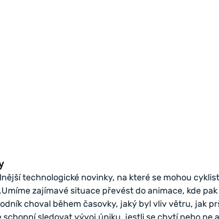
y
lnější technologické novinky, na které se mohou cyklisti
 „Umíme zajímavé situace převést do animace, kde pak 
vodník choval během časovky, jaký byl vliv větru, jak pr
chopní sledovat vývoj úniku, jestli se chytí nebo ne a 