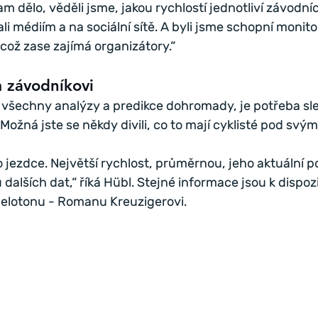
m dělo, věděli jsme, jakou rychlostí jednotliví závodníci
ali médiím a na sociální sítě. A byli jsme schopní monit
, což zase zajímá organizátory.“
 závodníkovi
všechny analýzy a predikce dohromady, je potřeba sl
ožná jste se někdy divili, co to mají cyklisté pod svými
ezdce. Největší rychlost, průměrnou, jeho aktuální poz
dalších dat,“ říká Hübl. Stejné informace jsou k dispozi
pelotonu - Romanu Kreuzigerovi.