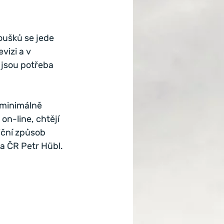
ušků se jede 
vizi a v 
 jsou potřeba 
 minimálně 
on-line, chtějí 
iční způsob 
a ČR Petr Hübl.