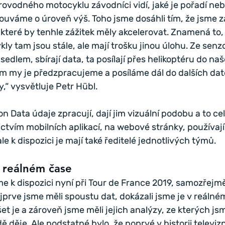
rovodného motocyklu závodníci vidí, jaké je pořadí neb
ouváme o úroveň výš. Toho jsme dosáhli tím, že jsme za
které by tenhle zážitek měly akcelerovat. Znamená to, 
 tam jsou stále, ale mají trošku jinou úlohu. Ze senz
edlem, sbírají data, ta posílají přes helikoptéru do na
m my je předzpracujeme a posíláme dál do dalších dat
y,“ vysvětluje Petr Hübl.
 Data údaje zpracují, dají jim vizuální podobu a to ce
ctvím mobilních aplikací, na webové stránky, používají 
ale k dispozici je mají také ředitelé jednotlivých týmů.
 reálném čase
e k dispozici nyní při Tour de France 2019, samozřejmě
jprve jsme měli spoustu dat, dokázali jsme je v reálné
t je a zároveň jsme měli jejich analýzy, ze kterých jsm
dě děje. Ale podstatné bylo, že poprvé v historii televiz