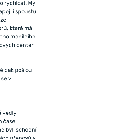
o rychlost. My 
pojili spoustu 
že 
orů, které má 
šeho mobilního 
ových center, 
lé pak pošlou 
se v 
 vedly 
m čase 
e byli schopní 
ních přenosů v 