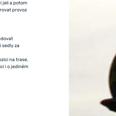
 jeli a potom 
orovat provoz 
edovat 
 sedly za 
ici na trase, 
ci i o jediném 