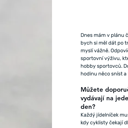
Dnes mám v plánu čt
bych si měl dát po t
myslí vážně. Odpoví
sportovní výživu, k
hobby sportovců. Do
hodinu něco sníst a 
Můžete doporuči
vydávají na jed
den?
Každý jídelníček mus
kdy cyklisty čekají 