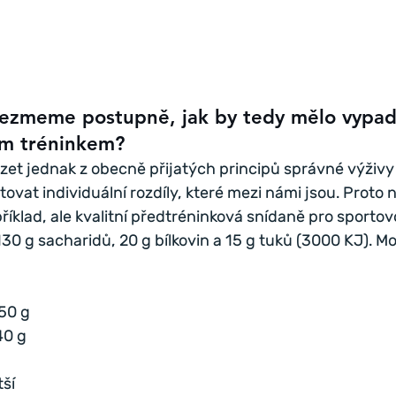
vezmeme postupně, jak by tedy mělo vypada
m tréninkem?
t jednak z obecně přijatých principů správné výživy 
vat individuální rozdíly, které mezi námi jsou. Proto 
říklad, ale kvalitní předtréninková snídaně pro sportov
130 g sacharidů, 20 g bílkovin a 15 g tuků (3000 KJ). Mo
50 g
40 g
tší