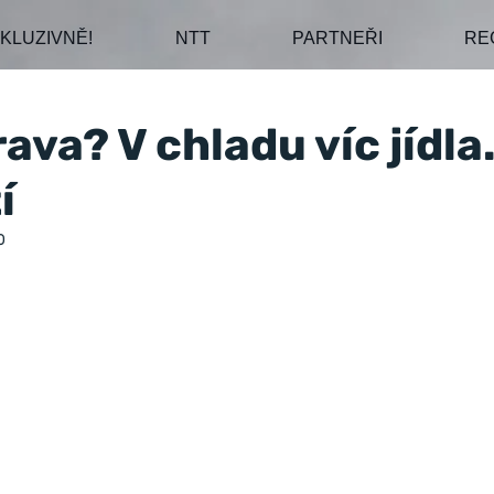
KLUZIVNĚ!
NTT
PARTNEŘI
RE
ava? V chladu víc jídla.
í
0