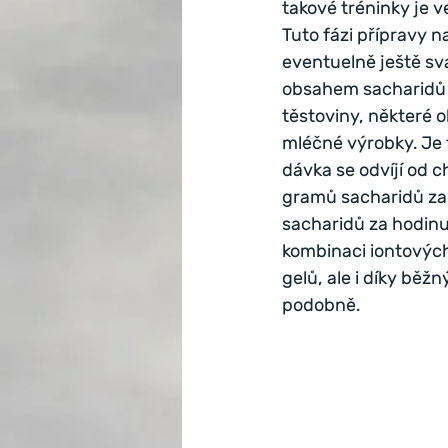
takové tréninky je 
Tuto fázi přípravy n
eventuelně ještě sv
obsahem sacharidů a
těstoviny, některé 
mléčné výrobky. Je 
dávka se odvíjí od c
gramů sacharidů za 
sacharidů za hodinu
kombinaci iontových
gelů, ale i díky bě
podobně.