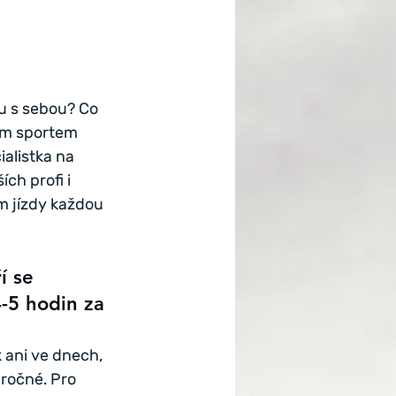
u s sebou? Co 
vým sportem 
ialistka na 
h profi i 
m jízdy každou 
í se 
4-5 hodin za 
 ani ve dnech, 
ročné. Pro 