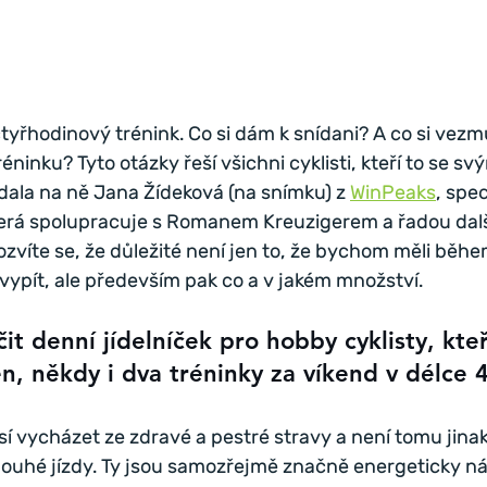
yřhodinový trénink. Co si dám k snídani? A co si vezm
réninku? Tyto otázky řeší všichni cyklisti, kteří to se s
dala na ně Jana Žídeková (na snímku) z 
WinPeaks
, spec
terá spolupracuje s Romanem Kreuzigerem a řadou dalšíc
zvíte se, že důležité není jen to, že bychom měli běhe
vypít, ale především pak co a v jakém množství.
t denní jídelníček pro hobby cyklisty, kteř
en, někdy i dva tréninky za víkend v délce 
í vycházet ze zdravé a pestré stravy a není tomu jinak
dlouhé jízdy. Ty jsou samozřejmě značně energeticky ná