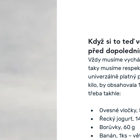
Když si to teď 
před dopolední
Vždy musíme vycháze
taky musíme respekto
univerzálně platný p
kilo, by obsahovala 
třeba takhle:
Ovesné vločky, 
Řecký jogurt, 1
Borůvky, 60 g
Banán, 1ks – vě