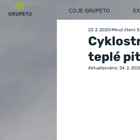
CO JE GRUPETO
EX
23. 2. 2020
Minut čtení: 5
Cyklostr
teplé pit
Aktualizováno:
24. 2. 202