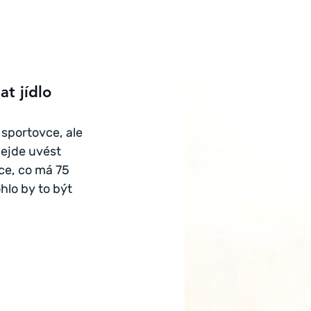
t jídlo 
sportovce, ale 
nejde uvést 
ce, co má 75 
hlo by to být 