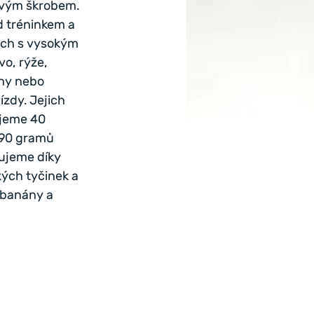
ovým škrobem. 
d tréninkem a 
ách s vysokým 
o, rýže, 
iny nebo 
zdy. Jejich 
ujeme 40 
-90 gramů 
ujeme díky 
ých tyčinek a 
 banány a 